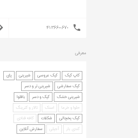
۴۱۳۶۶۰۰۶۷۰
معرفی
کاپ کیک
کیک عروسی
شیرینی
پای
کیک سفارشی
شیرینی تر و دسر
شیرینی خشک
کیک و دسر
باقلوا
حلوا و خرما
اسنک
تالار و کترینگ
کیک یخچالی
شکلات
کافه قنادی
کندی بار
آجیلی
سفارش آنلاین